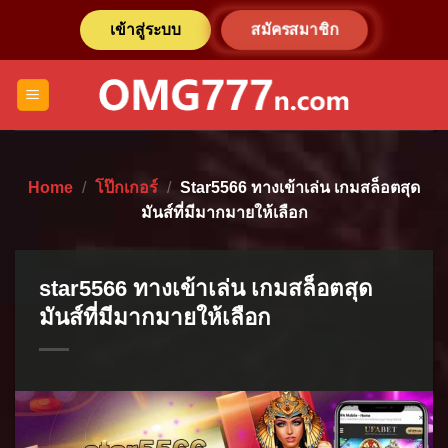
Skip
เข้าสู่ระบบ
สมัครสมาชิก
to
content
Home
/
โป๊กเกอร์
/
Star5566 ทางเข้าเล่น เกมสล็อตสุด
มันส์ที่มีมากมายให้เลือก
star5566 ทางเข้าเล่น เกมสล็อตสุด
มันส์ที่มีมากมายให้เลือก