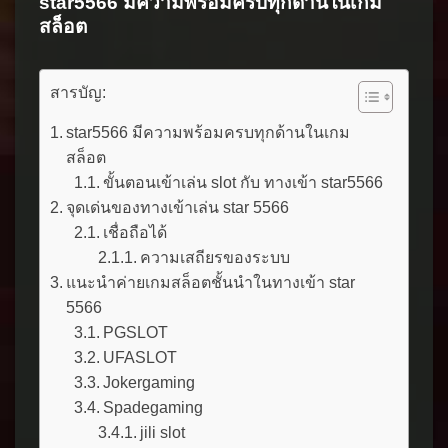
star5566 มีความพร้อมครบทุกด้านในเกม
สล็อต
สารบัญ:
star5566 มีความพร้อมครบทุกด้านในเกม
สล็อต
ขั้นตอนเข้าเล่น slot กับ ทางเข้า star5566
จุดเด่นของทางเข้าเล่น star 5566
เชื่อถือได้
ความเสถียรของระบบ
แนะนำค่ายเกมสล็อตชั้นนำในทางเข้า star
5566
PGSLOT
UFASLOT
Jokergaming
Spadegaming
jili slot