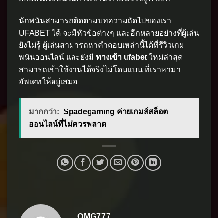
นักพนันสามารถติดตามบทความถัดไปของเรา
UFABET ได้ จะมีหัวข้อต่างๆ และอีกหลายอย่างที่ผู้เล่น
ยังไม่รู้ ผู้เล่นสามารถหาคำตอบเหล่านี้ได้ที่รีวิวเกม
พนันออนไลน์ และยังมี
ทางเข้า ufabet
ใหม่ล่าสุด
สามารถเข้าใช้งานได้จริงไม่โดนแบน ที่เราหามา
อัพเดทให้อยู่เสมอ
มากกว่า:
Spadegaming ค่ายเกมส์สล็อต
ออนไลน์ที่ไม่ควรพลาด
OMG777