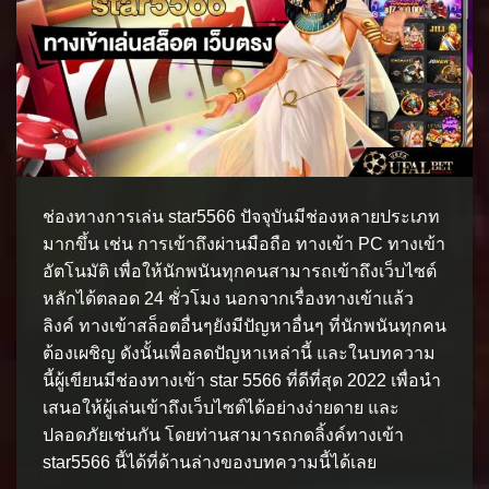
ช่องทางการเล่น star5566 ปัจจุบันมีช่องหลายประเภท
มากขึ้น เช่น การเข้าถึงผ่านมือถือ ทางเข้า PC ทางเข้า
อัตโนมัติ เพื่อให้นักพนันทุกคนสามารถเข้าถึงเว็บไซต์
หลักได้ตลอด 24 ชั่วโมง นอกจากเรื่องทางเข้าแล้ว
ลิงค์ ทางเข้าสล็อตอื่นๆยังมีปัญหาอื่นๆ ที่นักพนันทุกคน
ต้องเผชิญ ดังนั้นเพื่อลดปัญหาเหล่านี้ และในบทความ
นี้ผู้เขียนมีช่องทางเข้า star 5566 ที่ดีที่สุด 2022 เพื่อนำ
เสนอให้ผู้เล่นเข้าถึงเว็บไซต์ได้อย่างง่ายดาย และ
ปลอดภัยเช่นกัน โดยท่านสามารถกดลิ้งค์ทางเข้า
star5566 นี้ได้ที่ด้านล่างของบทความนี้ได้เลย