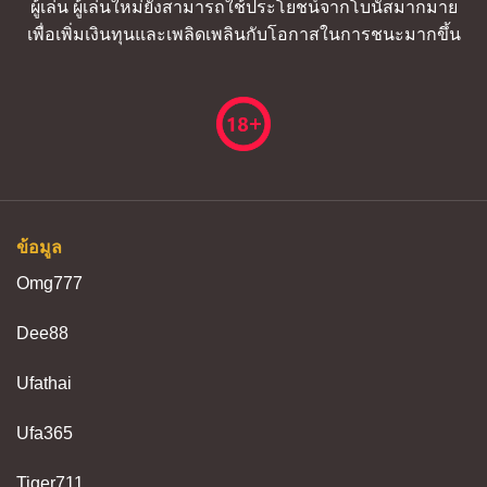
ผู้เล่น ผู้เล่นใหม่ยังสามารถใช้ประโยชน์จากโบนัสมากมาย
เพื่อเพิ่มเงินทุนและเพลิดเพลินกับโอกาสในการชนะมากขึ้น
ข้อมูล
Omg777
Dee88
Ufathai
Ufa365
Tiger711